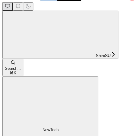
ShiroSU
Search...
⌘
K
NewTech