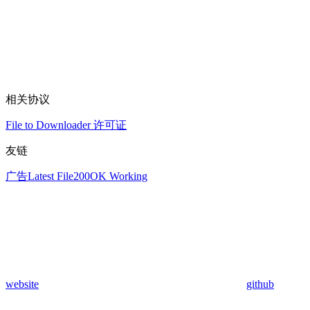
相关协议
File to Downloader 许可证
友链
广告
Latest File
200OK Working
website
github